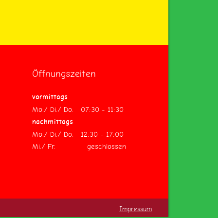
Öffnungszeiten
vormittags
Mo./ Di./ Do. 07:30 - 11:30
nachmittags
Mo./ Di./ Do. 12:30 - 17:00
Mi./ Fr. geschlossen
Impressum