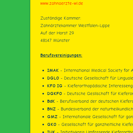
www.zahnaerzte-wl.de
Zuständige Kammer:
Zahnärztekammer Westfalen-Lippe
Auf der Horst 29
48147 Münster
Berufsvereinigungen:
IMAK
- International Medical Society for A
DGLO
- Deutsche Gesellschaft für Linguale
KFO IG
- Kieferorthopädische Interessen
DGKFO
- Deutsche Gesllschaft für Kiefero
BdK
- Berufsverband der deutschen Kiefer
BNZ
- Bundesverband der naturheilkundlich
GMZ
- Internationale Gesellschaft für ga
GKO
- Gesellschaft für ganzheitliche Kiefe
IUK
- Initiativkreis Umfassende Kieferortho